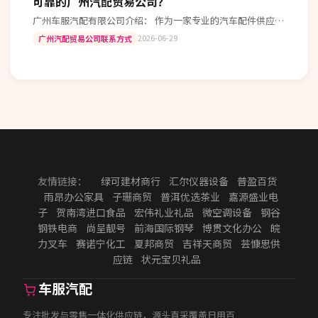
可靠的广州汽配贸易公司？
广州车服汽配有限公司介绍： 作为一家专业的汽车配件供应
商，广州车服汽配有限公司在广州市区拥有广泛的销售网络和
2026-06-29
广州汽配贸易公司联系方式
丰富的行业经验。我们的主营产品…
友情链接：
绿可建材商行
汇尔仪器设备
普盈百货
雨昂办公家具
子珊商贸
普洱优选茶业
嘉源盛业电
子
贺南湾进口食品
宏伟礼业礼品
微空调设备
钢谷
钢铁电商
尚呈靓号
前海国际钢琴
博贯文化办公
皖
力叉车
赛诺宁化工
夏邦商贸
吉祥天商贸
芸慷思供
应链
状元宝贝礼品
车服汽配
专注批发与零售一体化供应链，源头直采覆盖日用百