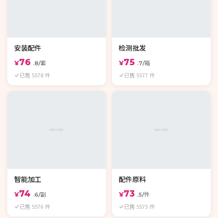
安装配件
检测批发
76
75
¥
¥
.8/套
.7/箱
已售 5578 件
已售 5577 件
智能加工
配件原料
74
73
¥
¥
.6/副
.5/件
已售 5576 件
已售 5575 件