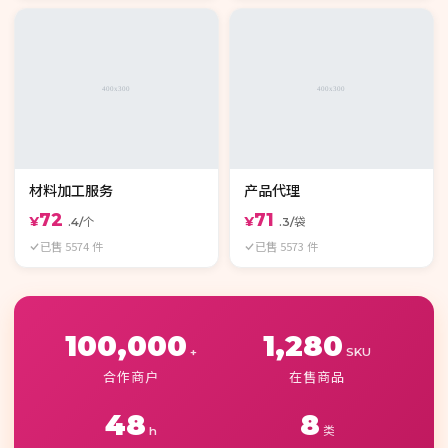
材料加工服务
产品代理
72
71
¥
¥
.4/个
.3/袋
已售 5574 件
已售 5573 件
100,000
1,280
+
SKU
合作商户
在售商品
48
8
h
类